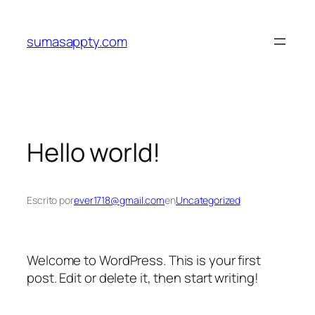
Saltar
al
sumasappty.com
contenido
Hello world!
Escrito por
ever1718@gmail.com
en
Uncategorized
Welcome to WordPress. This is your first
post. Edit or delete it, then start writing!